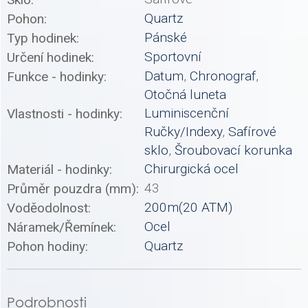
Quartz
Pohon:
Pánské
Typ hodinek:
Sportovní
Určení hodinek:
Datum
,
Chronograf
,
Funkce - hodinky:
Otočná luneta
Luminiscenční
Vlastnosti - hodinky:
Ručky/Indexy
,
Safírové
sklo
,
Šroubovací korunka
Chirurgická ocel
Materiál - hodinky:
43
Průměr pouzdra (mm):
200m(20 ATM)
Voděodolnost:
Ocel
Náramek/Řemínek:
Quartz
Pohon hodiny:
Podrobnosti