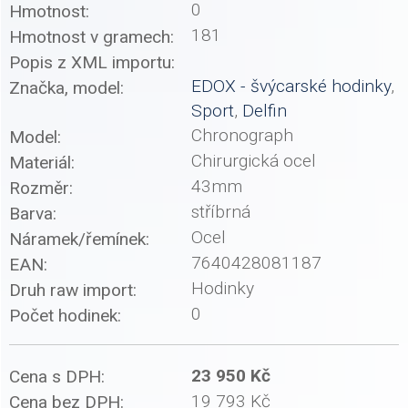
0
Hmotnost:
181
Hmotnost v gramech:
Popis z XML importu:
EDOX - švýcarské hodinky
,
Značka, model:
Sport
,
Delfin
Chronograph
Model:
Chirurgická ocel
Materiál:
43mm
Rozměr:
stříbrná
Barva:
Ocel
Náramek/řemínek:
7640428081187
EAN:
Hodinky
Druh raw import:
0
Počet hodinek:
23 950 Kč
Cena s DPH:
19 793 Kč
Cena bez DPH: