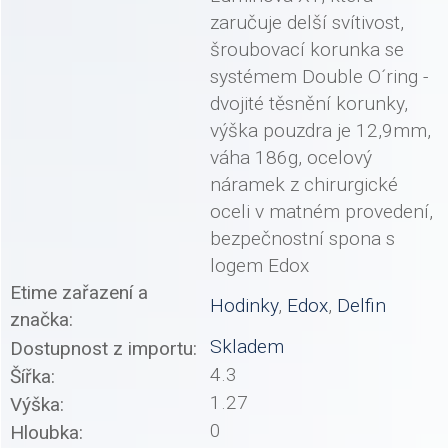
zaručuje delší svítivost,
šroubovací korunka se
systémem Double O´ring -
dvojité těsnění korunky,
výška pouzdra je 12,9mm,
váha 186g, ocelový
náramek z chirurgické
oceli v matném provedení,
bezpečnostní spona s
logem Edox
Etime zařazení a
Hodinky
,
Edox
,
Delfin
značka:
Skladem
Dostupnost z importu:
4.3
Šířka:
1.27
Výška:
0
Hloubka: