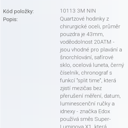
10113 3M NIN
Kód položky:
Quartzové hodinky z
Popis:
chirurgické oceli, průměr
pouzdra je 43mm,
voděodolnost 20ATM -
jsou vhodné pro plavání a
šnorchlování, safírové
sklo, ocelová luneta, černý
číselník, chronograf s
funkcí "split time", která
zjistí mezičas bez
přerušení měření, datum,
luminescenční ručky a
idnexy - značka Edox
používá směs Super-
Luminova X1, která