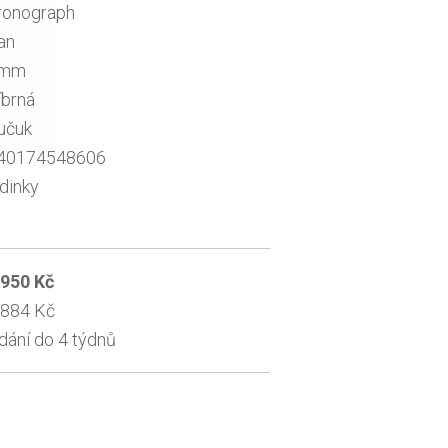
ronograph
an
5mm
íbrná
učuk
40174548606
dinky
 950 Kč
 884 Kč
dání do 4 týdnů