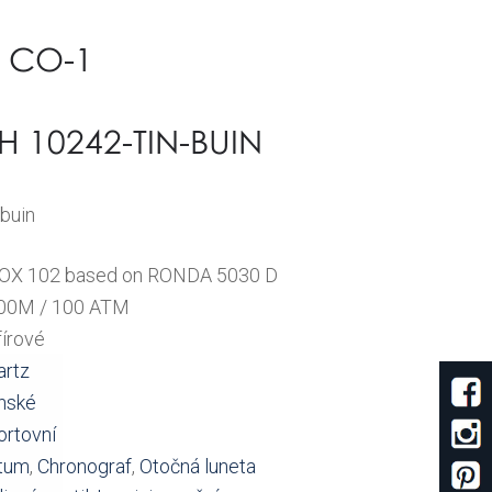
 CO-1
10242-TIN-BUIN
buin
OX 102 based on RONDA 5030 D
00M / 100 ATM
fírové
artz
nské
ortovní
tum
,
Chronograf
,
Otočná luneta