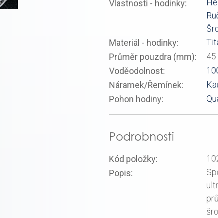
Hel
Vlastnosti - hodinky:
Ru
Šr
Tit
Materiál - hodinky:
45
Průměr pouzdra (mm):
10
Voděodolnost:
Ka
Náramek/Řemínek:
Qu
Pohon hodiny:
Podrobnosti
10
Kód položky:
Sp
Popis:
ult
pr
šro