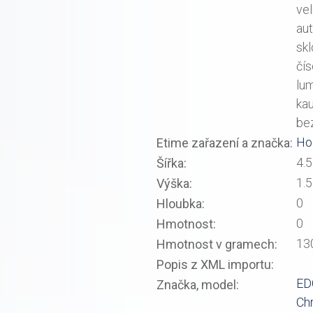
ve
aut
skl
čís
lum
ka
be
Ho
Etime zařazení a značka:
4.5
Šířka:
1.
Výška:
0
Hloubka:
0
Hmotnost:
13
Hmotnost v gramech:
Popis z XML importu:
ED
Značka, model:
Ch