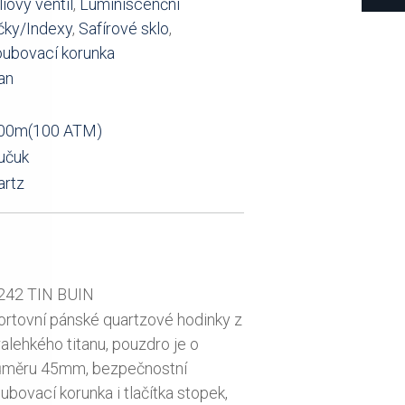
iový ventil
,
Luminiscenční
čky/Indexy
,
Safírové sklo
,
oubovací korunka
an
00m(100 ATM)
učuk
artz
242 TIN BUIN
ortovní pánské quartzové hodinky z
ralehkého titanu, pouzdro je o
ůměru 45mm, bezpečnostní
ubovací korunka i tlačítka stopek,