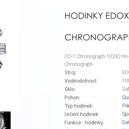
HODINKY EDOX
CHRONOGRAPH 
CO-1 Chronograph 10242-tin-
Chronograph
ED
Stroj:
10
Voděodolnost:
Sa
Sklo:
Qu
Pohon:
Pá
Typ hodinek:
Sp
Určení hodinek:
Da
Funkce - hodinky: