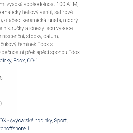
lmi vysoká voděodolnost 100 ATM,
omatický heliový ventil, safírové
o, otačecí keramická luneta, modrý
elník, ručky a idnexy jsou vysoce
iniscenční, stopky, datum,
učukový řemínek Edox s
zpečnostní překlápěcí sponou Edox
dinky
,
Edox
,
CO-1
55
0
OX - švýcarské hodinky
,
Sport
,
ronoffshore 1