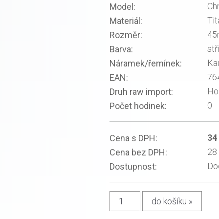
Ch
Model:
Tit
Materiál:
4
Rozměr:
stř
Barva:
Ka
Náramek/řemínek:
76
EAN:
Ho
Druh raw import:
0
Počet hodinek:
34
Cena s DPH:
28
Cena bez DPH:
Do
Dostupnost: