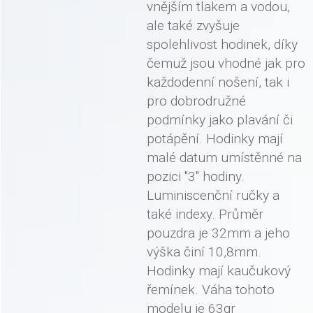
vnějším tlakem a vodou,
ale také zvyšuje
spolehlivost hodinek, díky
čemuž jsou vhodné jak pro
každodenní nošení, tak i
pro dobrodružné
podmínky jako plavání či
potápění. Hodinky mají
malé datum umístěnné na
pozici "3" hodiny.
Luminiscenční ručky a
také indexy. Průměr
pouzdra je 32mm a jeho
výška činí 10,8mm.
Hodinky mají kaučukový
řemínek. Váha tohoto
modelu je 63gr