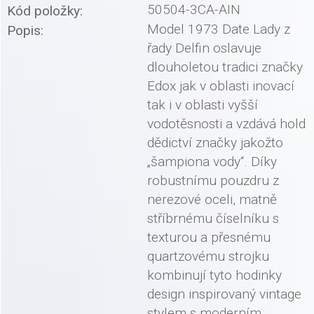
50504-3CA-AIN
Kód položky:
Model 1973 Date Lady z
Popis:
řady Delfin oslavuje
dlouholetou tradici značky
Edox jak v oblasti inovací
tak i v oblasti vyšší
vodotěsnosti a vzdává hold
dědictví značky jakožto
„šampiona vody“. Díky
robustnímu pouzdru z
nerezové oceli, matně
stříbrnému číselníku s
texturou a přesnému
quartzovému strojku
kombinují tyto hodinky
design inspirovaný vintage
stylem s moderním