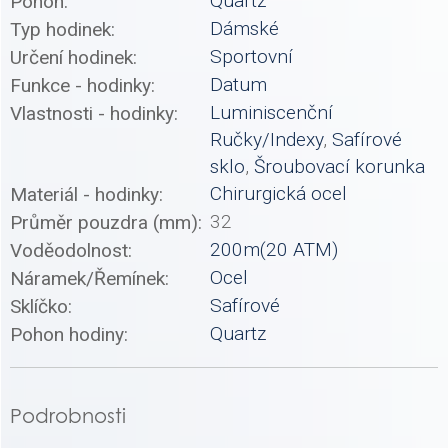
Quartz
Pohon:
Dámské
Typ hodinek:
Sportovní
Určení hodinek:
Datum
Funkce - hodinky:
Luminiscenční
Vlastnosti - hodinky:
Ručky/Indexy
,
Safírové
sklo
,
Šroubovací korunka
Chirurgická ocel
Materiál - hodinky:
32
Průměr pouzdra (mm):
200m(20 ATM)
Voděodolnost:
Ocel
Náramek/Řemínek:
Safírové
Sklíčko:
Quartz
Pohon hodiny:
Podrobnosti