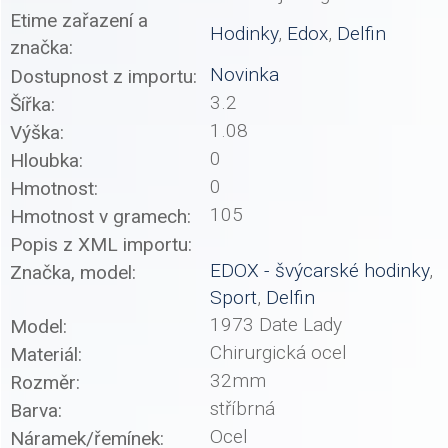
Etime zařazení a
Hodinky
,
Edox
,
Delfin
značka:
Novinka
Dostupnost z importu:
3.2
Šířka:
1.08
Výška:
0
Hloubka:
0
Hmotnost:
105
Hmotnost v gramech:
Popis z XML importu:
EDOX - švýcarské hodinky
,
Značka, model:
Sport
,
Delfin
1973 Date Lady
Model:
Chirurgická ocel
Materiál:
32mm
Rozměr:
stříbrná
Barva:
Ocel
Náramek/řemínek: