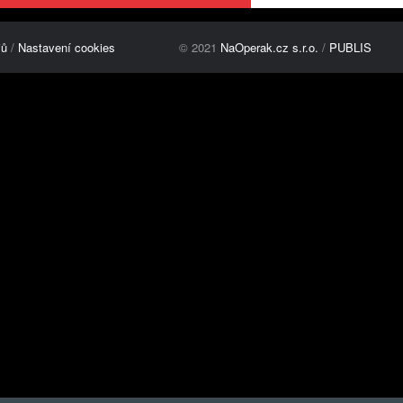
jů
/
Nastavení cookies
© 2021
NaOperak.cz s.r.o.
/
PUBLIS