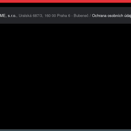
ME, s.r.o.
, Uralská 687/3, 160 00 Praha 6 - Bubeneč /
Ochrana osobních úda