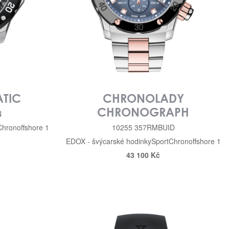
TIC
CHRONOLADY
CHRONOGRAPH
N
Chronoffshore 1
10255 357RMBUID
EDOX - švýcarské hodinky
Sport
Chronoffshore 1
43 100 Kč