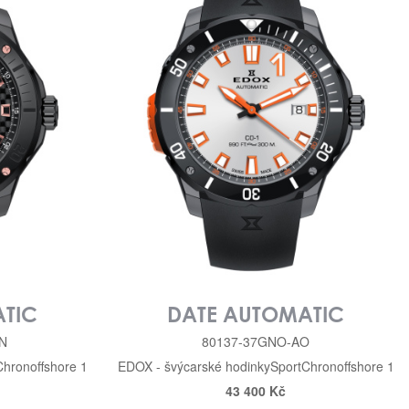
TIC
DATE AUTOMATIC
N
80137-37GNO-AO
Chronoffshore 1
EDOX - švýcarské hodinky
Sport
Chronoffshore 1
43 400 Kč