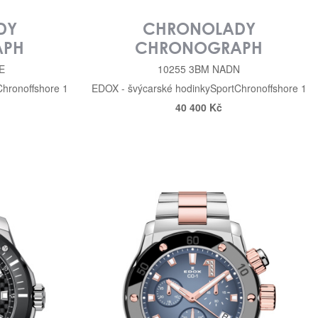
DY
CHRONOLADY
APH
CHRONOGRAPH
E
10255 3BM NADN
Chronoffshore 1
EDOX - švýcarské hodinky
Sport
Chronoffshore 1
40 400 Kč