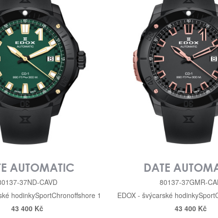
TE AUTOMATIC
DATE AUTOMA
80137-37ND-CAVD
80137-37GMR-CA
ské hodinky
Sport
Chronoffshore 1
EDOX - švýcarské hodinky
Sport
43 400 Kč
43 400 Kč