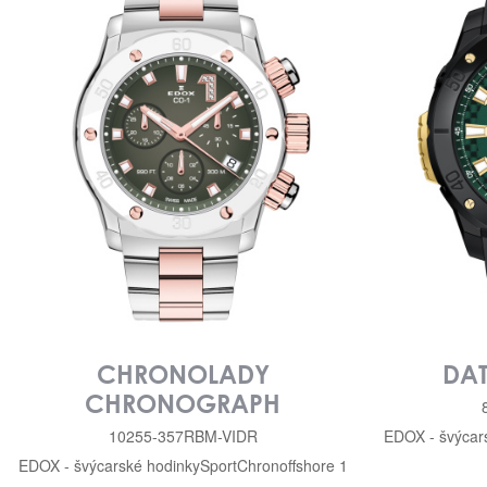
CHRONOLADY
DA
CHRONOGRAPH
10255-357RBM-VIDR
EDOX - švýcar
EDOX - švýcarské hodinky
Sport
Chronoffshore 1