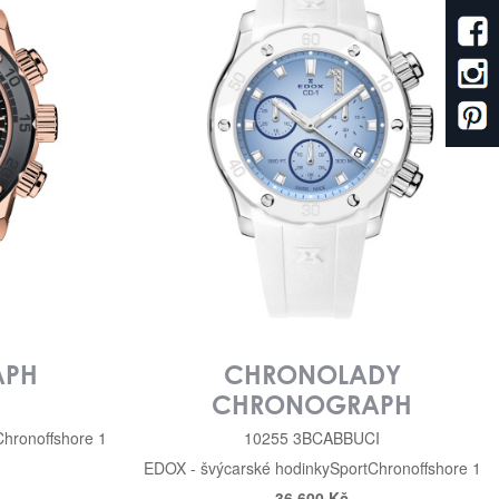
APH
CHRONOLADY
CHRONOGRAPH
Chronoffshore 1
10255 3BCABBUCI
EDOX - švýcarské hodinky
Sport
Chronoffshore 1
36 600 Kč