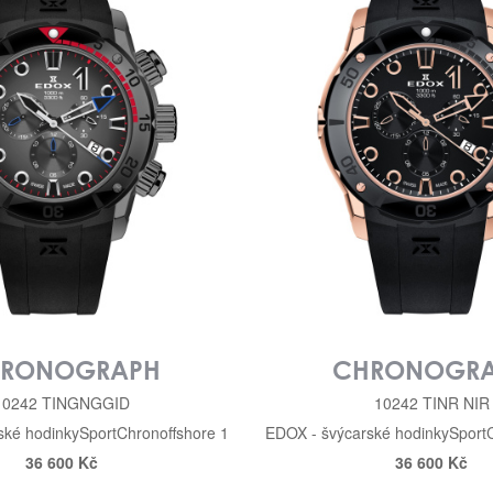
RONOGRAPH
CHRONOGR
10242 TINGNGGID
10242 TINR NIR
ské hodinky
Sport
Chronoffshore 1
EDOX - švýcarské hodinky
Sport
36 600 Kč
36 600 Kč