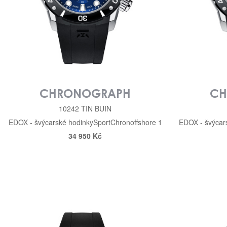
CHRONOGRAPH
CH
10242 TIN BUIN
EDOX - švýcarské hodinky
Sport
Chronoffshore 1
EDOX - švýcar
34 950 Kč