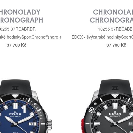
HRONOLADY
CHRONOLA
RONOGRAPH
CHRONOGR
10255 37RCABRDR
10255 37RBCABB
ské hodinky
Sport
Chronoffshore 1
EDOX - švýcarské hodinky
Sport
37 700 Kč
37 700 Kč