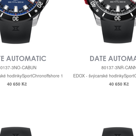
TE AUTOMATIC
DATE AUTOMA
80137-3NO-CABUN
80137-3NR-CAN
ské hodinky
Sport
Chronoffshore 1
EDOX - švýcarské hodinky
Sport
40 650 Kč
40 650 Kč