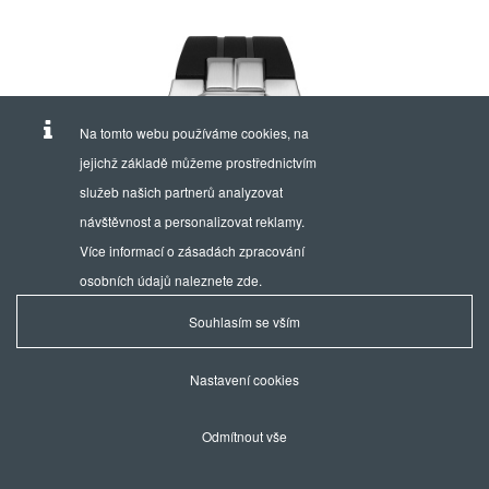
Na tomto webu používáme cookies, na
jejichž základě můžeme prostřednictvím
služeb našich partnerů analyzovat
návštěvnost a personalizovat reklamy.
Více informací o zásadách zpracování
osobních údajů naleznete
zde
.
Souhlasím se vším
Nastavení cookies
Odmítnout vše
DATE
53021 3CA BUIN