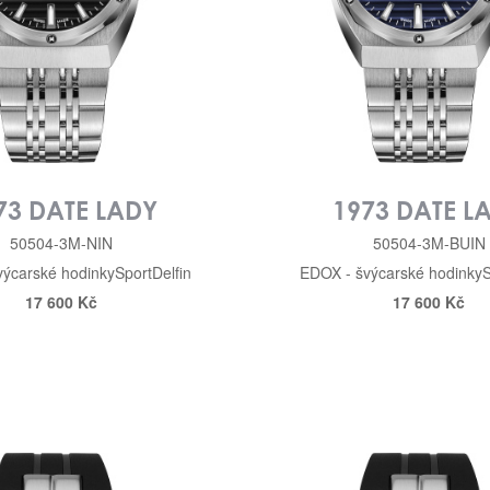
73 DATE LADY
1973 DATE L
50504-3M-NIN
50504-3M-BUIN
výcarské hodinky
Sport
Delfin
EDOX - švýcarské hodinky
S
17 600 Kč
17 600 Kč