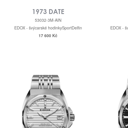
1973 DATE
53032-3M-AIN
EDOX - švýcarské hodinky
Sport
Delfin
EDOX - š
17 600 Kč