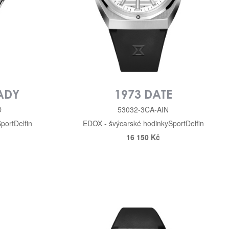
LADY
1973 DATE
D
53032-3CA-AIN
port
Delfin
EDOX - švýcarské hodinky
Sport
Delfin
16 150 Kč