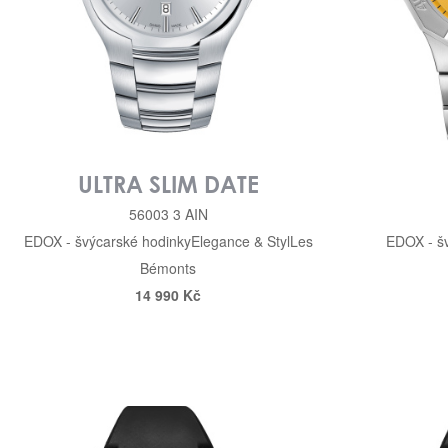
ULTRA SLIM DATE
56003 3 AIN
EDOX - švýcarské hodinky
Elegance & Styl
Les
EDOX - š
Bémonts
14 990 Kč