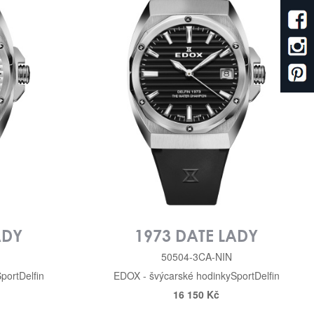
ADY
1973 DATE LADY
50504-3CA-NIN
port
Delfin
EDOX - švýcarské hodinky
Sport
Delfin
16 150 Kč