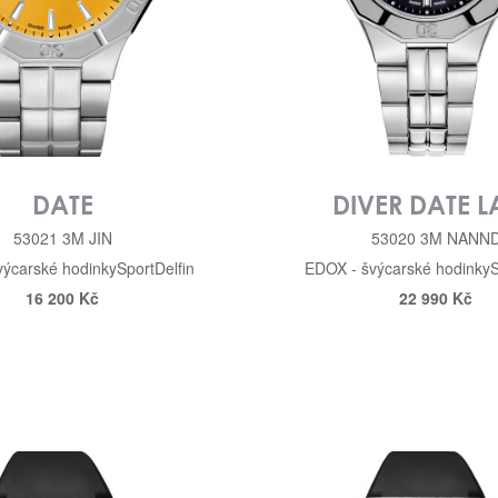
DATE
DIVER DATE 
53021 3M JIN
53020 3M NANN
výcarské hodinky
Sport
Delfin
EDOX - švýcarské hodinky
S
16 200 Kč
22 990 Kč