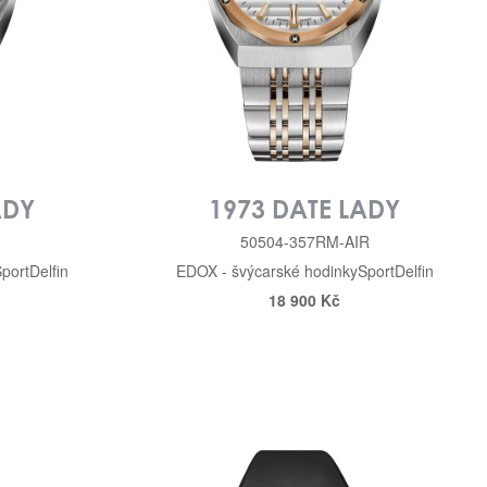
ADY
1973 DATE LADY
50504-357RM-AIR
port
Delfin
EDOX - švýcarské hodinky
Sport
Delfin
18 900 Kč