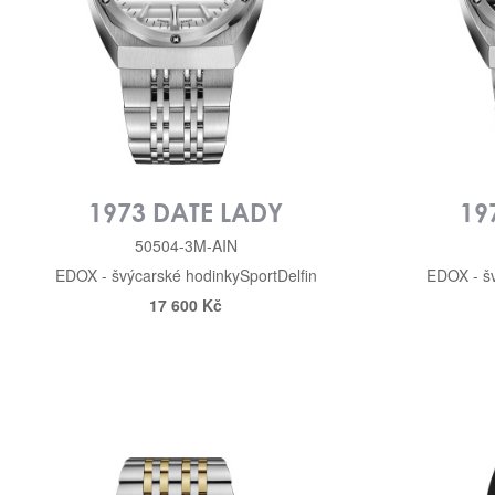
1973 DATE LADY
19
50504-3M-AIN
EDOX - švýcarské hodinky
Sport
Delfin
EDOX - š
17 600 Kč