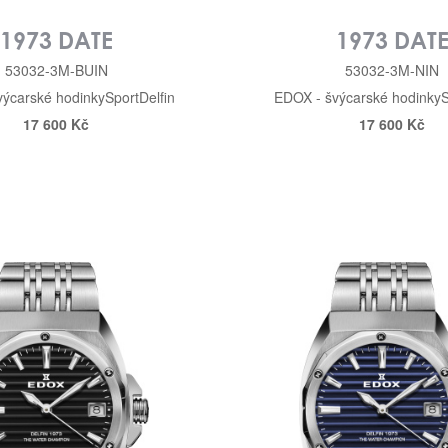
1973 DATE
1973 DAT
53032-3M-BUIN
53032-3M-NIN
výcarské hodinky
Sport
Delfin
EDOX - švýcarské hodinky
S
17 600 Kč
17 600 Kč