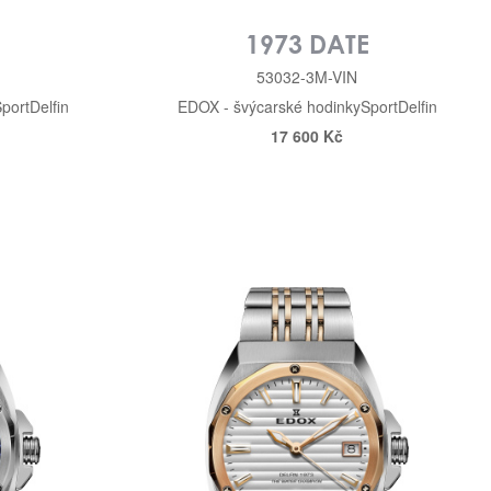
E
1973 DATE
53032-3M-VIN
port
Delfin
EDOX - švýcarské hodinky
Sport
Delfin
17 600 Kč