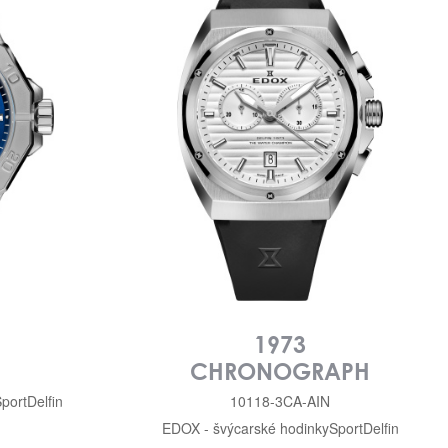
1973
CHRONOGRAPH
port
Delfin
10118-3CA-AIN
EDOX - švýcarské hodinky
Sport
Delfin