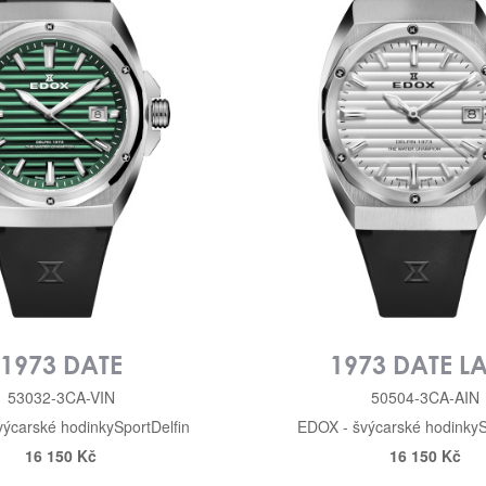
1973 DATE
1973 DATE L
53032-3CA-VIN
50504-3CA-AIN
výcarské hodinky
Sport
Delfin
EDOX - švýcarské hodinky
S
16 150 Kč
16 150 Kč