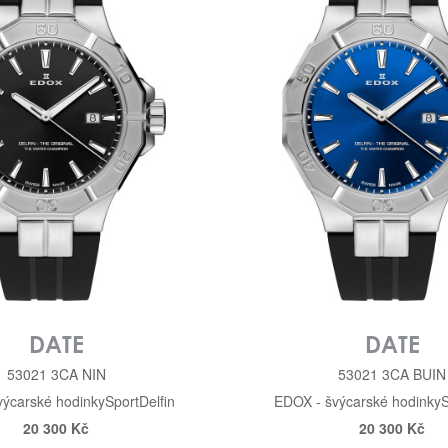
DATE
DATE
53021 3CA NIN
53021 3CA BUIN
výcarské hodinky
Sport
Delfin
EDOX - švýcarské hodinky
S
20 300 Kč
20 300 Kč