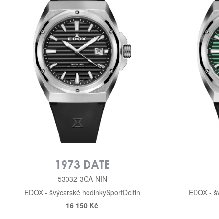
1973 DATE
53032-3CA-NIN
EDOX - švýcarské hodinky
Sport
Delfin
EDOX - š
16 150 Kč