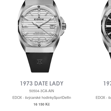
1973 DATE LADY
19
50504-3CA-AIN
EDOX - švýcarské hodinky
Sport
Delfin
EDOX - š
16 150 Kč