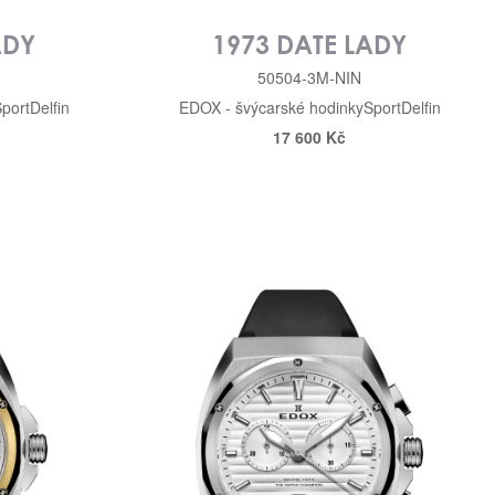
ADY
1973 DATE LADY
50504-3M-NIN
port
Delfin
EDOX - švýcarské hodinky
Sport
Delfin
17 600 Kč