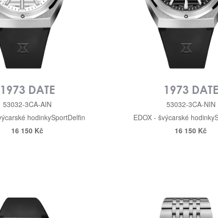
1973 DATE
1973 DAT
53032-3CA-AIN
53032-3CA-NIN
výcarské hodinky
Sport
Delfin
EDOX - švýcarské hodinky
S
16 150 Kč
16 150 Kč