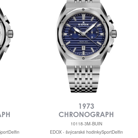
1973
APH
CHRONOGRAPH
10118-3M-BUIN
port
Delfin
EDOX - švýcarské hodinky
Sport
Delfin