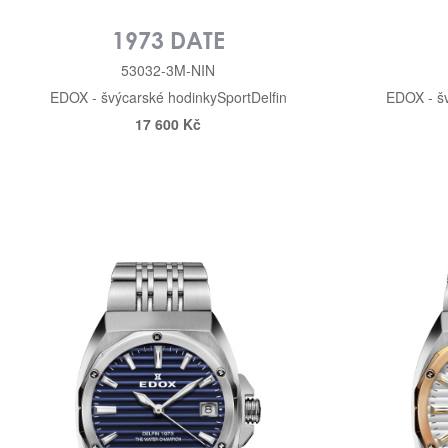
1973 DATE
53032-3M-NIN
EDOX - švýcarské hodinky
Sport
Delfin
EDOX - š
17 600 Kč