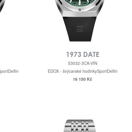
E
1973 DATE
53032-3CA-VIN
port
Delfin
EDOX - švýcarské hodinky
Sport
Delfin
16 150 Kč