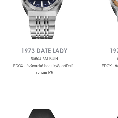
1973 DATE LADY
19
50504-3M-BUIN
EDOX - švýcarské hodinky
Sport
Delfin
EDOX - š
17 600 Kč