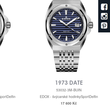
E
1973 DATE
53032-3M-BUIN
port
Delfin
EDOX - švýcarské hodinky
Sport
Delfin
17 600 Kč