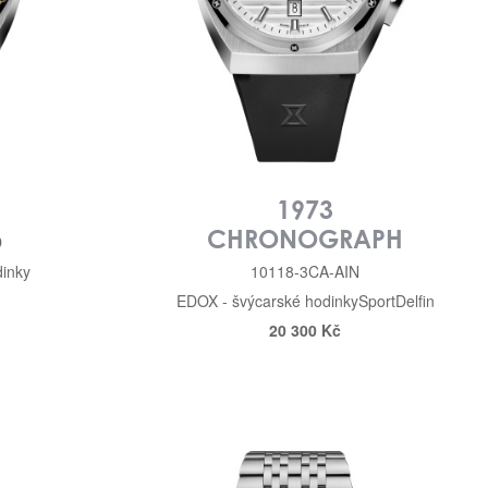
E
1973
CHRONOGRAPH
D
inky
10118-3CA-AIN
EDOX - švýcarské hodinky
Sport
Delfin
20 300 Kč