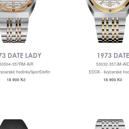
73 DATE LADY
1973 DAT
50504-357RM-AIR
53032-357JM-AI
výcarské hodinky
Sport
Delfin
EDOX - švýcarské hod
18 900 Kč
18 900 Kč