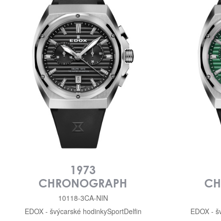
1973
CHRONOGRAPH
CH
10118-3CA-NIN
EDOX - švýcarské hodinky
Sport
Delfin
EDOX - š