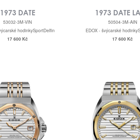
1973 DATE
1973 DATE L
53032-3M-VIN
50504-3M-AIN
výcarské hodinky
Sport
Delfin
EDOX - švýcarské hodinky
S
17 600 Kč
17 600 Kč