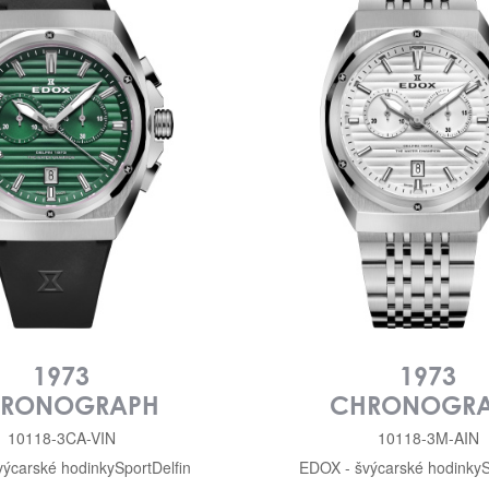
1973
1973
RONOGRAPH
CHRONOGR
10118-3CA-VIN
10118-3M-AIN
výcarské hodinky
Sport
Delfin
EDOX - švýcarské hodinky
S