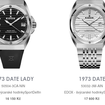
73 DATE LADY
1973 DAT
50504-3CA-NIN
53032-3M-AIN
výcarské hodinky
Sport
Delfin
EDOX - švýcarské hodinky
S
16 150 Kč
17 600 Kč