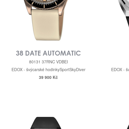
38 DATE AUTOMATIC
80131 37RNC VDBEI
EDOX - švýcarské hodinky
Sport
SkyDiver
EDOX - š
39 900 Kč