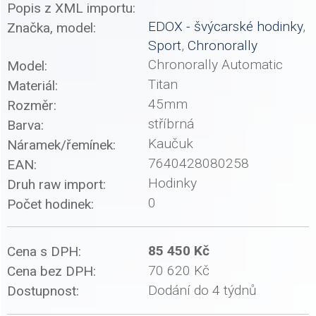
Popis z XML importu:
EDOX - švýcarské hodinky
,
Značka, model:
Sport
,
Chronorally
Chronorally Automatic
Model:
Titan
Materiál:
45mm
Rozměr:
stříbrná
Barva:
Kaučuk
Náramek/řemínek:
7640428080258
EAN:
Hodinky
Druh raw import:
0
Počet hodinek:
85 450 Kč
Cena s DPH:
70 620 Kč
Cena bez DPH:
Dodání do 4 týdnů
Dostupnost: