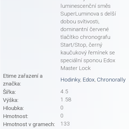
luminescenční směs
SuperLuminova s delší
dobou svítivosti,
dominantní červené
tlačítko chronografu
Start/Stop, černý
kaučukový řemínek se
speciální sponou Edox
Master Lock
Etime zařazení a
Hodinky
,
Edox
,
Chronorally
značka:
4.5
Šířka:
1.58
Výška:
0
Hloubka:
0
Hmotnost:
133
Hmotnost v gramech: