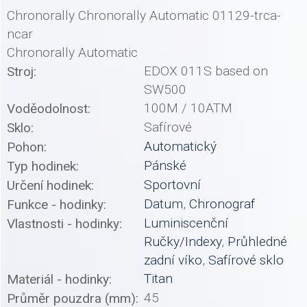
Chronorally Chronorally Automatic 01129-trca-
ncar
Chronorally Automatic
EDOX 011S based on
Stroj:
SW500
100M / 10ATM
Voděodolnost:
Safírové
Sklo:
Automatický
Pohon:
Pánské
Typ hodinek:
Sportovní
Určení hodinek:
Datum
,
Chronograf
Funkce - hodinky:
Luminiscenční
Vlastnosti - hodinky:
Ručky/Indexy
,
Průhledné
zadní víko
,
Safírové sklo
Titan
Materiál - hodinky:
45
Průměr pouzdra (mm):