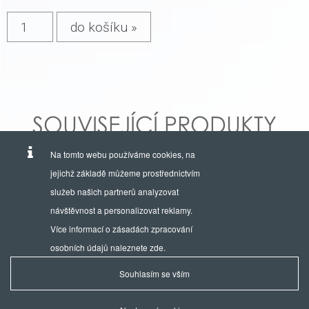
SOUVISEJÍCÍ PRODUKTY
Na tomto webu používáme cookies, na
jejichž základě můžeme prostřednictvím
služeb našich partnerů analyzovat
návštěvnost a personalizovat reklamy.
Více informací o zásadách zpracování
osobních údajů naleznete
zde
.
Souhlasím se vším
Provozuje a výhradním zastoupením hodinek EDOX je firma:
AVIKO TIME, s.r.o.