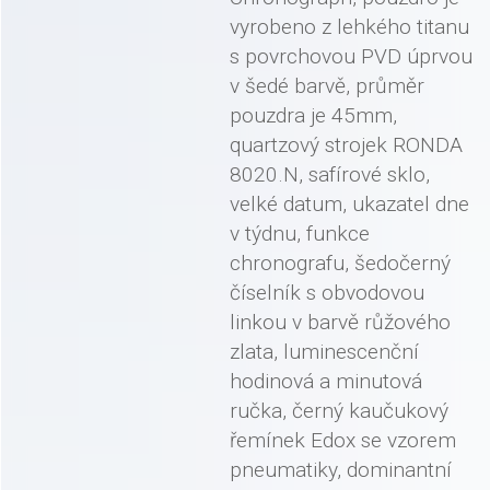
vyrobeno z lehkého titanu
s povrchovou PVD úprvou
v šedé barvě, průměr
pouzdra je 45mm,
quartzový strojek RONDA
8020.N, safírové sklo,
velké datum, ukazatel dne
v týdnu, funkce
chronografu, šedočerný
číselník s obvodovou
linkou v barvě růžového
zlata, luminescenční
hodinová a minutová
ručka, černý kaučukový
řemínek Edox se vzorem
pneumatiky, dominantní