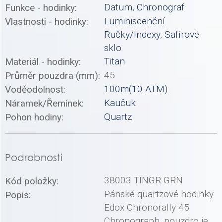
Datum
,
Chronograf
Funkce - hodinky:
Luminiscenční
Vlastnosti - hodinky:
Ručky/Indexy
,
Safírové
sklo
Titan
Materiál - hodinky:
45
Průměr pouzdra (mm):
100m(10 ATM)
Voděodolnost:
Kaučuk
Náramek/Řemínek:
Quartz
Pohon hodiny:
Podrobnosti
38003 TINGR GRN
Kód položky:
Pánské quartzové hodinky
Popis:
Edox Chronorally 45
Chronograph, pouzdro je