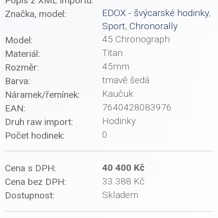
Popis z XML importu:
EDOX - švýcarské hodinky
,
Značka, model:
Sport
,
Chronorally
45 Chronograph
Model:
Titan
Materiál:
45mm
Rozměr:
tmavě šedá
Barva:
Kaučuk
Náramek/řemínek:
7640428083976
EAN:
Hodinky
Druh raw import:
0
Počet hodinek:
40 400 Kč
Cena s DPH:
33 388 Kč
Cena bez DPH:
Skladem
Dostupnost: