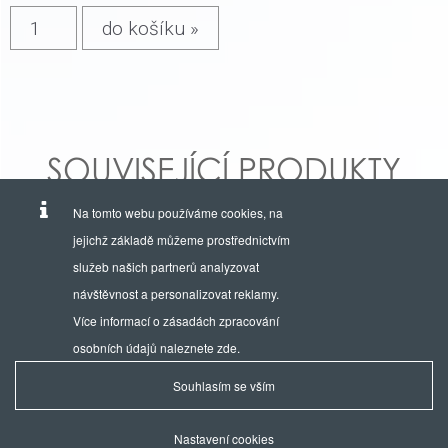
SOUVISEJÍCÍ PRODUKTY
Na tomto webu používáme cookies, na
jejichž základě můžeme prostřednictvím
služeb našich partnerů analyzovat
návštěvnost a personalizovat reklamy.
Více informací o zásadách zpracování
osobních údajů naleznete
zde
.
Souhlasím se vším
Provozuje a výhradním zastoupením hodinek EDOX je firma:
AVIKO TIME, s.r.o.
Nastavení cookies