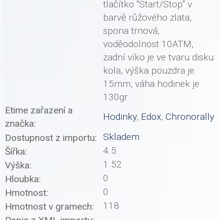
tlačítko "Start/Stop" v
barvě růžového zlata,
spona trnová,
voděodolnost 10ATM,
zadní víko je ve tvaru disku
kola, výška pouzdra je
15mm, váha hodinek je
130gr
Etime zařazení a
Hodinky
,
Edox
,
Chronorally
značka:
Skladem
Dostupnost z importu:
4.5
Šířka:
1.52
Výška:
0
Hloubka:
0
Hmotnost:
118
Hmotnost v gramech: