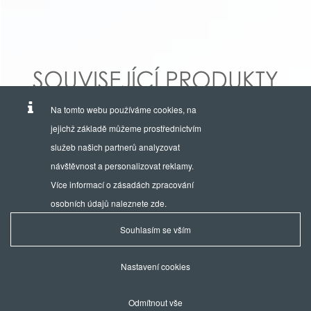
SOUVISEJÍCÍ PRODUKTY
Na tomto webu používáme cookies, na
jejichž základě můžeme prostřednictvím
služeb našich partnerů analyzovat
návštěvnost a personalizovat reklamy.
Více informací o zásadách zpracování
osobních údajů naleznete
zde
.
Souhlasím se vším
Provozuje a výhradním zastoupením hodinek EDOX je firma:
AVIKO TIME, s.r.o.
Nastavení cookies
Uralská 687/3, 160 00 Praha 6 - Bubeneč /
Ochrana osobních údajů
/
Nastaven
cookies
Odmítnout vše