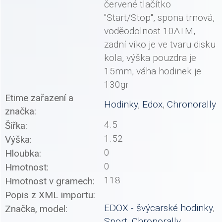
červené tlačítko
"Start/Stop", spona trnová,
voděodolnost 10ATM,
zadní víko je ve tvaru disku
kola, výška pouzdra je
15mm, váha hodinek je
130gr
Etime zařazení a
Hodinky
,
Edox
,
Chronorally
značka:
4.5
Šířka:
1.52
Výška:
0
Hloubka:
0
Hmotnost:
118
Hmotnost v gramech:
Popis z XML importu:
EDOX - švýcarské hodinky
,
Značka, model:
Sport
,
Chronorally