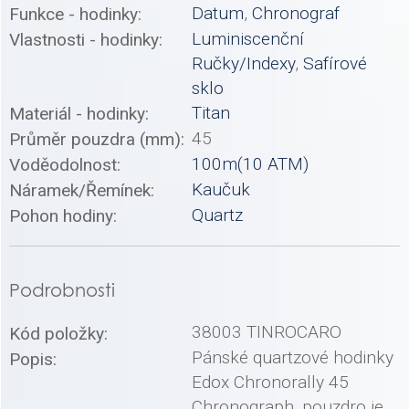
Datum
,
Chronograf
Funkce - hodinky:
Luminiscenční
Vlastnosti - hodinky:
Ručky/Indexy
,
Safírové
sklo
Titan
Materiál - hodinky:
45
Průměr pouzdra (mm):
100m(10 ATM)
Voděodolnost:
Kaučuk
Náramek/Řemínek:
Quartz
Pohon hodiny:
Podrobnosti
38003 TINROCARO
Kód položky:
Pánské quartzové hodinky
Popis:
Edox Chronorally 45
Chronograph, pouzdro je