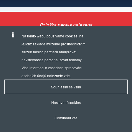
Položka nebyla nalezena
Na tomto webu používáme cookies, na
jejichž základě můžeme prostřednictvím
služeb našich partnerů analyzovat
návštěvnost a personalizovat reklamy.
Provozuje a výhradním zastoupením hodinek EDOX je firma:
AVIKO TIME, s.r.o.
Více informací o zásadách zpracování
Uralská 687/3, 160 00 Praha 6 - Bubeneč /
Ochrana osobních údajů
/
Nastaven
osobních údajů naleznete
zde
.
cookies
Souhlasím se vším
© 2021
NaOperak.cz s.r.o.
/
PUBLIS
Nastavení cookies
Odmítnout vše