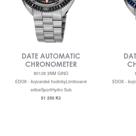
DATE AUTOMATIC
DA
CHRONOMETER
C
80128 3NM GINO
EDOX - švýcarské hodinky
Limitované
EDOX - švýc
edice
Sport
Hydro Sub
51 250 Kč