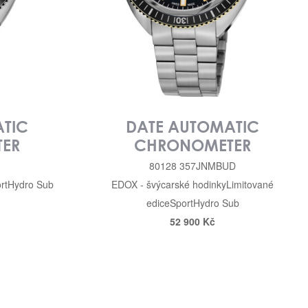
TIC
DATE AUTOMATIC
ER
CHRONOMETER
80128 357JNMBUD
rt
Hydro Sub
EDOX - švýcarské hodinky
Limitované
edice
Sport
Hydro Sub
52 900 Kč