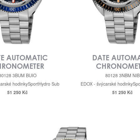
TE AUTOMATIC
DATE AUTOMA
HRONOMETER
CHRONOMET
80128 3BUM BUIO
80128 3NBM NIB
arské hodinky
Sport
Hydro Sub
EDOX - švýcarské hodinky
Spo
51 250 Kč
51 250 Kč