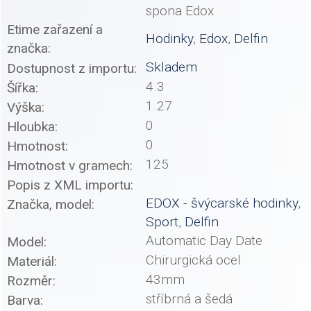
spona Edox
Etime zařazení a
Hodinky
,
Edox
,
Delfin
značka:
Skladem
Dostupnost z importu:
4.3
Šířka:
1.27
Výška:
0
Hloubka:
0
Hmotnost:
125
Hmotnost v gramech:
Popis z XML importu:
EDOX - švýcarské hodinky
,
Značka, model:
Sport
,
Delfin
Automatic Day Date
Model:
Chirurgická ocel
Materiál:
43mm
Rozměr:
stříbrná a šedá
Barva: