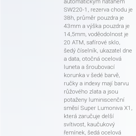
automatickým nátahem
SW220-1, rezerva chodu je
38h, průměr pouzdra je
43mm a výška pouzdra je
14,5mm, voděodolnost je
20 ATM, safírové sklo,
šedý číselník, ukazatel dne
a data, otočná ocelová
luneta a šroubovací
korunka v šedé barvě,
ručky a indexy mají barvu
růžového zlata a jsou
potaženy luminiscenční
směsí Super Lumoniva X1,
která zaručuje delší
svítivost, kaučukový
řemínek, šedá ocelová