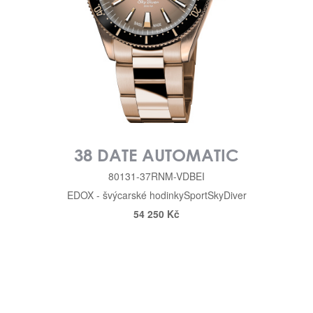
38 DATE AUTOMATIC
80131-37RNM-VDBEI
EDOX - švýcarské hodinky
Sport
SkyDiver
54 250 Kč