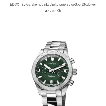
EDOX - švýcarské hodinky
Limitované edice
Sport
SkyDiver
37 700 Kč