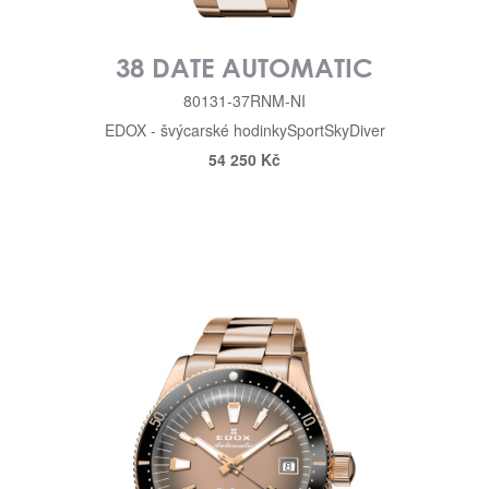
38 DATE AUTOMATIC
80131-37RNM-NI
EDOX - švýcarské hodinky
Sport
SkyDiver
54 250 Kč