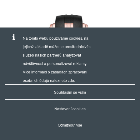
Na tomto webu používáme cookies, na
jejichž základě můžeme prostřednictvím
služeb našich partnerů analyzovat
návštěvnost a personalizovat reklamy.
Více informací o zásadách zpracování
osobních údajů naleznete
zde
.
Souhlasím se vším
Nastavení cookies
Odmítnout vše
POWER RESERVE
AUTOMATIC