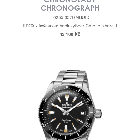
CHRONOGRAPH
10255 357RMBUID
EDOX - švýcarské hodinky
Sport
Chronoffshore 1
43 100 Kč