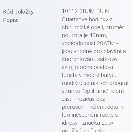
10112 3BUM BUIN
Kód položky:
Quartzové hodinky z
Popis:
chirurgické oceli, průměr
pouzdra je 43mm,
voděodolnost 20ATM -
jsou vhodné pro plavání a
šnorchlování, safírové
sklo, otočná ocelová
luneta v modré barvě,
modrý číselník, chronograf
s funkcí "split time", která
zjistí mezičas bez
přerušení měření, datum,
luminescenční ručky a
idnexy - značka Edox
používá směs Super-