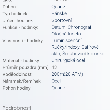
Quartz
Pohon:
Pánské
Typ hodinek:
Sportovní
Určení hodinek:
Datum
,
Chronograf
,
Funkce - hodinky:
Otočná luneta
Luminiscenční
Vlastnosti - hodinky:
Ručky/Indexy
,
Safírové
sklo
,
Šroubovací korunka
Chirurgická ocel
Materiál - hodinky:
43
Průměr pouzdra (mm):
200m(20 ATM)
Voděodolnost:
Ocel
Náramek/Řemínek:
Quartz
Pohon hodiny:
Podrobnosti