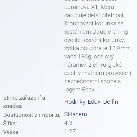
Luminova X1, která
zaručuje delší čitelnost,
šroubovací korunka se
systémem Double O´ring -
dvojité těsnění korunky,
výška pouzdra je 12,9mm,
váha 186g, ocelový
náramek z chirurgické
oceli v matném provedení,
bezpečnostní spona s
logem Edox
Etime zařazení a
Hodinky
,
Edox
,
Delfin
značka:
Skladem
Dostupnost z importu:
4.3
Šířka:
1.27
Výška: