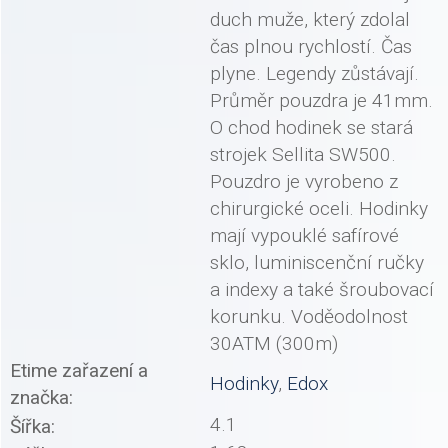
duch muže, který zdolal
čas plnou rychlostí. Čas
plyne. Legendy zůstávají.
Průměr pouzdra je 41mm.
O chod hodinek se stará
strojek Sellita SW500.
Pouzdro je vyrobeno z
chirurgické oceli. Hodinky
mají vypouklé safírové
sklo, luminiscenční ručky
a indexy a také šroubovací
korunku. Voděodolnost
30ATM (300m)
Etime zařazení a
Hodinky
,
Edox
značka:
4.1
Šířka: