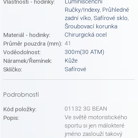
Luminiscenční
Vlastnosti - hodinky:
Ručky/Indexy
,
Průhledné
zadní víko
,
Safírové sklo
,
Šroubovací korunka
Chirurgická ocel
Materiál - hodinky:
41
Průměr pouzdra (mm):
300m(30 ATM)
Voděodolnost:
Kůže
Náramek/Řemínek:
Safírové
Sklíčko:
Podrobnosti
01132 3G BEAN
Kód položky:
Ve světě motoristického
Popis:
sportu si jen málokteré
jméno zaslouží takový