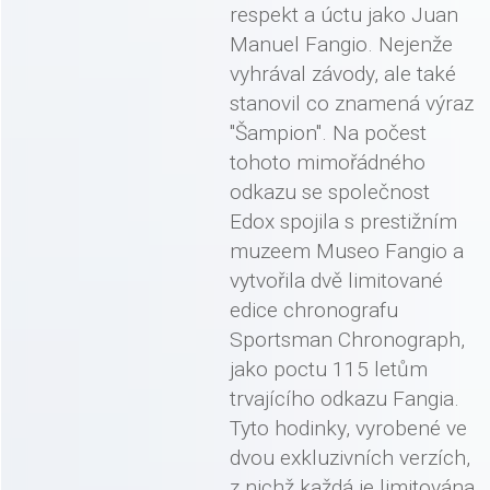
respekt a úctu jako Juan
Manuel Fangio. Nejenže
vyhrával závody, ale také
stanovil co znamená výraz
"Šampion". Na počest
tohoto mimořádného
odkazu se společnost
Edox spojila s prestižním
muzeem Museo Fangio a
vytvořila dvě limitované
edice chronografu
Sportsman Chronograph,
jako poctu 115 letům
trvajícího odkazu Fangia.
Tyto hodinky, vyrobené ve
dvou exkluzivních verzích,
z nichž každá je limitována