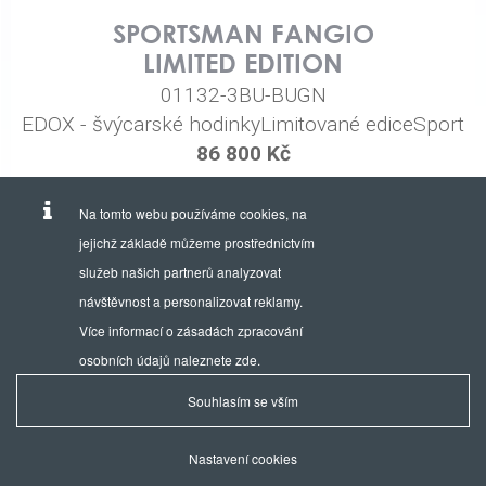
SPORTSMAN FANGIO
LIMITED EDITION
01132-3BU-BUGN
EDOX - švýcarské hodinky
Limitované edice
Sport
86 800 Kč
Na tomto webu používáme cookies, na
jejichž základě můžeme prostřednictvím
služeb našich partnerů analyzovat
návštěvnost a personalizovat reklamy.
Více informací o zásadách zpracování
osobních údajů naleznete
zde
.
Souhlasím se vším
Provozuje a výhradním zastoupením hodinek EDOX je firma:
AVIKO TIME, s.r.o.
Nastavení cookies
Uralská 687/3, 160 00 Praha 6 - Bubeneč /
Ochrana osobních údajů
/
Nastaven