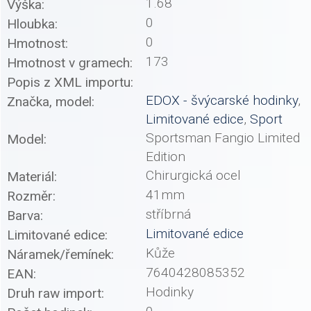
1.68
Výška:
0
Hloubka:
0
Hmotnost:
173
Hmotnost v gramech:
Popis z XML importu:
EDOX - švýcarské hodinky
,
Značka, model:
Limitované edice
,
Sport
Sportsman Fangio Limited
Model:
Edition
Chirurgická ocel
Materiál:
41mm
Rozměr:
stříbrná
Barva:
Limitované edice
Limitované edice:
Kůže
Náramek/řemínek:
7640428085352
EAN:
Hodinky
Druh raw import: