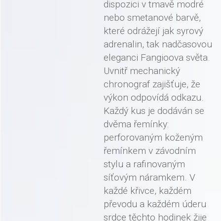
dispozici v tmavě modré
nebo smetanové barvě,
které odrážejí jak syrový
adrenalin, tak nadčasovou
eleganci Fangioova světa.
Uvnitř mechanický
chronograf zajišťuje, že
výkon odpovídá odkazu.
Každý kus je dodáván se
dvěma řemínky:
perforovaným koženým
řemínkem v závodním
stylu a rafinovaným
síťovým náramkem. V
každé křivce, každém
převodu a každém úderu
srdce těchto hodinek žije