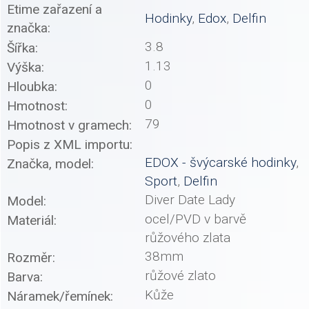
Etime zařazení a
Hodinky
,
Edox
,
Delfin
značka:
3.8
Šířka:
1.13
Výška:
0
Hloubka:
0
Hmotnost:
79
Hmotnost v gramech:
Popis z XML importu:
EDOX - švýcarské hodinky
,
Značka, model:
Sport
,
Delfin
Diver Date Lady
Model:
ocel/PVD v barvě
Materiál:
růžového zlata
38mm
Rozměr:
růžové zlato
Barva:
Kůže
Náramek/řemínek: