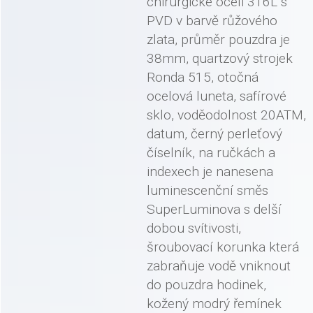
chirurgické oceli 316L s
PVD v barvě růžového
zlata, průměr pouzdra je
38mm, quartzový strojek
Ronda 515, otočná
ocelová luneta, safírové
sklo, voděodolnost 20ATM,
datum, černý perleťový
číselník, na ručkách a
indexech je nanesena
luminescenční směs
SuperLuminova s delší
dobou svítivosti,
šroubovací korunka která
zabraňuje vodě vniknout
do pouzdra hodinek,
kožený modrý řemínek