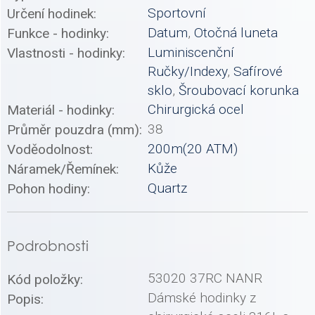
Sportovní
Určení hodinek:
Datum
,
Otočná luneta
Funkce - hodinky:
Luminiscenční
Vlastnosti - hodinky:
Ručky/Indexy
,
Safírové
sklo
,
Šroubovací korunka
Chirurgická ocel
Materiál - hodinky:
38
Průměr pouzdra (mm):
200m(20 ATM)
Voděodolnost:
Kůže
Náramek/Řemínek:
Quartz
Pohon hodiny:
Podrobnosti
53020 37RC NANR
Kód položky:
Dámské hodinky z
Popis: