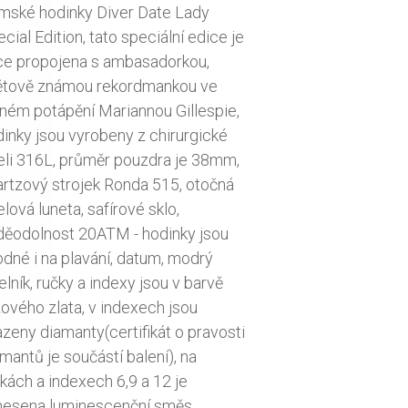
mské hodinky Diver Date Lady
cial Edition, tato speciální edice je
ce propojena s ambasadorkou,
ětově známou rekordmankou ve
ném potápění Mariannou Gillespie,
inky jsou vyrobeny z chirurgické
eli 316L, průměr pouzdra je 38mm,
artzový strojek Ronda 515, otočná
lová luneta, safírové sklo,
děodolnost 20ATM - hodinky jsou
dné i na plavání, datum, modrý
elník, ručky a indexy jsou v barvě
ového zlata, v indexech jsou
zeny diamanty(certifikát o pravosti
mantů je součástí balení), na
kách a indexech 6,9 a 12 je
nesena luminescenční směs