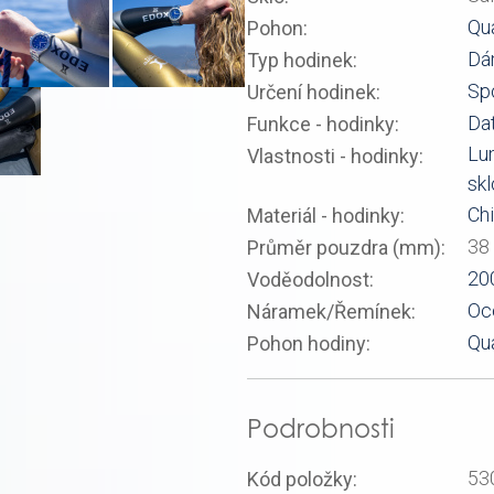
Qu
Pohon:
Dá
Typ hodinek:
Sp
Určení hodinek:
Da
Funkce - hodinky:
Lu
Vlastnosti - hodinky:
skl
Chi
Materiál - hodinky:
38
Průměr pouzdra (mm):
20
Voděodolnost:
Oc
Náramek/Řemínek:
Qu
Pohon hodiny:
Podrobnosti
53
Kód položky: