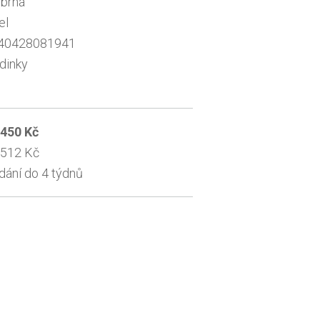
íbrná
el
40428081941
dinky
 450 Kč
 512 Kč
dání do 4 týdnů