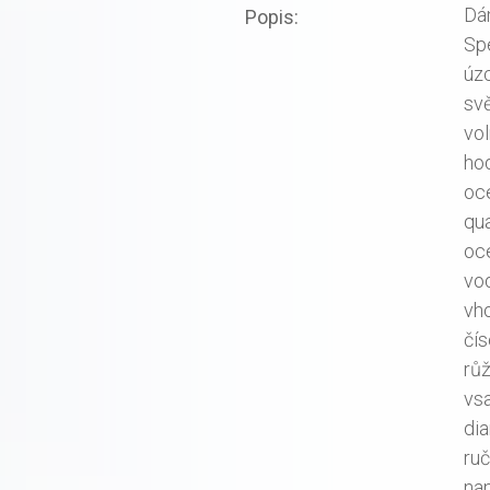
Dá
Popis:
Spe
úz
sv
vol
hod
oc
qu
oce
vo
vho
čís
růž
vsa
dia
ruč
na