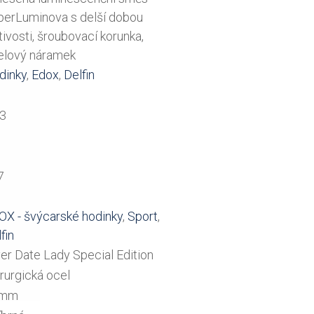
perLuminova s delší dobou
tivosti, šroubovací korunka,
elový náramek
dinky
,
Edox
,
Delfin
13
7
OX - švýcarské hodinky
,
Sport
,
fin
er Date Lady Special Edition
rurgická ocel
8mm