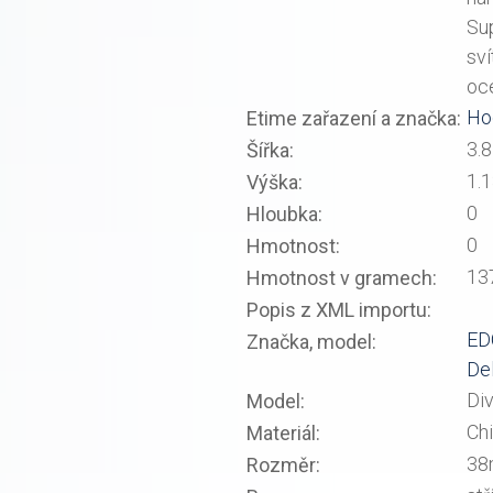
Su
sví
oc
Ho
Etime zařazení a značka:
3.8
Šířka:
1.
Výška:
0
Hloubka:
0
Hmotnost:
13
Hmotnost v gramech:
Popis z XML importu:
ED
Značka, model:
Del
Div
Model:
Chi
Materiál:
3
Rozměr: