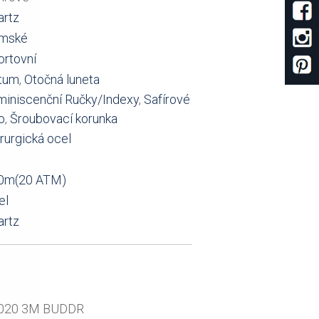
artz
mské
ortovní
tum
,
Otočná luneta
miniscenční Ručky/Indexy
,
Safírové
o
,
Šroubovací korunka
rurgická ocel
0m(20 ATM)
el
artz
020 3M BUDDR