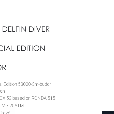
DELFIN DIVER
CIAL EDITION
DR
ial Edition 53020-3m-buddr
ion
OX 53 based on RONDA 515
0M / 20ATM
fírové