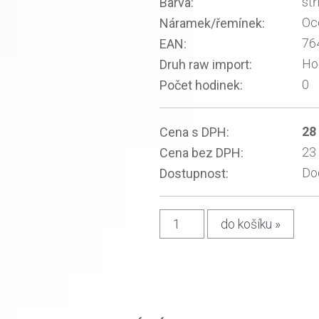
stř
Barva:
Oc
Náramek/řemínek:
76
EAN:
Ho
Druh raw import:
0
Počet hodinek:
28
Cena s DPH:
23
Cena bez DPH:
Do
Dostupnost: