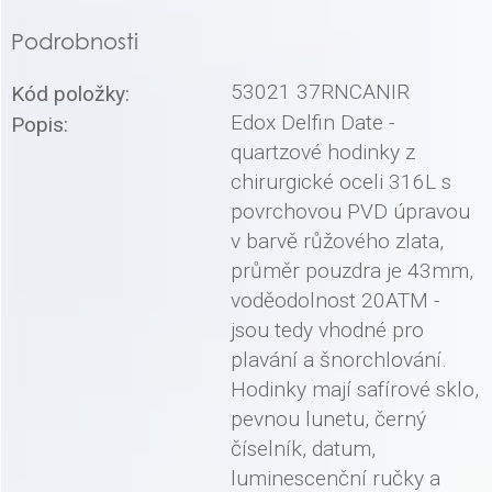
Podrobnosti
53021 37RNCANIR
Kód položky:
Edox Delfin Date -
Popis:
quartzové hodinky z
chirurgické oceli 316L s
povrchovou PVD úpravou
v barvě růžového zlata,
průměr pouzdra je 43mm,
voděodolnost 20ATM -
jsou tedy vhodné pro
plavání a šnorchlování.
Hodinky mají safírové sklo,
pevnou lunetu, černý
číselník, datum,
luminescenční ručky a