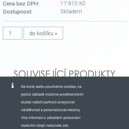
17 810 Kč
Cena bez DPH:
Skladem
Dostupnost:
SOUVISEJÍCÍ PRODUKTY
Na tomto webu používáme cookies, na
jejichž základě můžeme prostřednictvím
služeb našich partnerů analyzovat
návštěvnost a personalizovat reklamy.
Více informací o zásadách zpracování
osobních údajů naleznete
zde
.