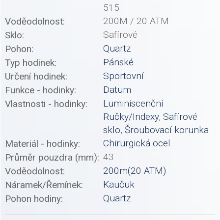
515
200M / 20 ATM
Voděodolnost:
Safírové
Sklo:
Quartz
Pohon:
Pánské
Typ hodinek:
Sportovní
Určení hodinek:
Datum
Funkce - hodinky:
Luminiscenční
Vlastnosti - hodinky:
Ručky/Indexy
,
Safírové
sklo
,
Šroubovací korunka
Chirurgická ocel
Materiál - hodinky:
43
Průměr pouzdra (mm):
200m(20 ATM)
Voděodolnost:
Kaučuk
Náramek/Řemínek:
Quartz
Pohon hodiny: