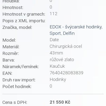
0
Hloubka:
0
Hmotnost:
112
Hmotnost v gramech:
Popis z XML importu:
EDOX - švýcarské hodinky
,
Značka, model:
Sport
,
Delfin
Date
Model:
Chirurgická ocel
Materiál:
43mm
Rozměr:
růžové zlato
Barva:
Kaučuk
Náramek/řemínek:
7640428083839
EAN:
Hodinky
Druh raw import:
0
Počet hodinek:
21 550 Kč
Cena s DPH: