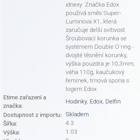
idnexy. Značka Edox
používá směs Super-
Luminova X1, která
zaručuje delší svítivost.
Šroubovací korunka se
systémem Double O´ring -
dvojité těsnění korunky,
výška pouzdra je 10,3mm,
váha 110g, kaučukový
řemínek, trnová spona s
logem Edox
Etime zařazení a
Hodinky
,
Edox
,
Delfin
značka:
Skladem
Dostupnost z importu:
4.3
Šířka:
1.03
Výška: