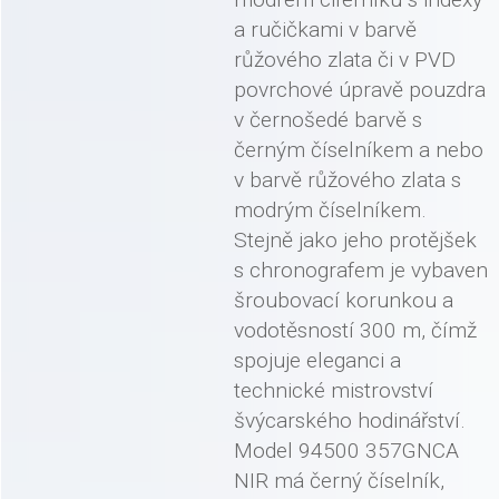
a ručičkami v barvě
růžového zlata či v PVD
povrchové úpravě pouzdra
v černošedé barvě s
černým číselníkem a nebo
v barvě růžového zlata s
modrým číselníkem.
Stejně jako jeho protějšek
s chronografem je vybaven
šroubovací korunkou a
vodotěsností 300 m, čímž
spojuje eleganci a
technické mistrovství
švýcarského hodinářství.
Model 94500 357GNCA
NIR má černý číselník,