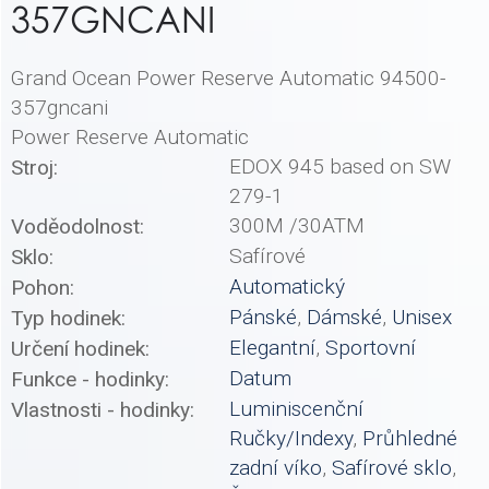
357GNCANI
Grand Ocean Power Reserve Automatic 94500-
357gncani
Power Reserve Automatic
EDOX 945 based on SW
Stroj:
279-1
300M /30ATM
Voděodolnost:
Safírové
Sklo:
Automatický
Pohon:
Pánské
,
Dámské
,
Unisex
Typ hodinek:
Elegantní
,
Sportovní
Určení hodinek:
Datum
Funkce - hodinky:
Luminiscenční
Vlastnosti - hodinky:
Ručky/Indexy
,
Průhledné
zadní víko
,
Safírové sklo
,