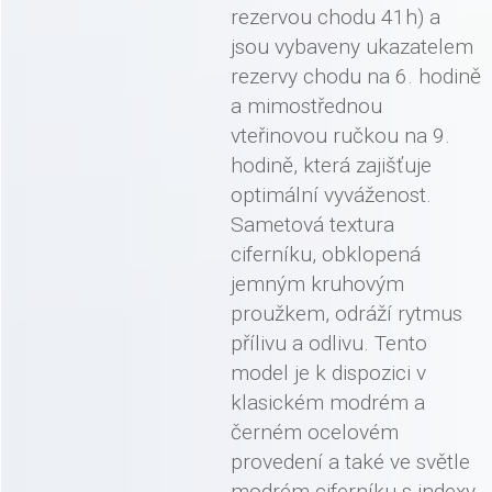
rezervou chodu 41h) a
jsou vybaveny ukazatelem
rezervy chodu na 6. hodině
a mimostřednou
vteřinovou ručkou na 9.
hodině, která zajišťuje
optimální vyváženost.
Sametová textura
ciferníku, obklopená
jemným kruhovým
proužkem, odráží rytmus
přílivu a odlivu. Tento
model je k dispozici v
klasickém modrém a
černém ocelovém
provedení a také ve světle
modrém ciferníku s indexy