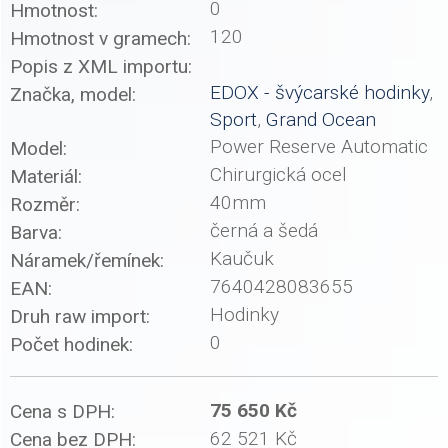
0
Hmotnost:
120
Hmotnost v gramech:
Popis z XML importu:
EDOX - švýcarské hodinky
,
Značka, model:
Sport
,
Grand Ocean
Power Reserve Automatic
Model:
Chirurgická ocel
Materiál:
40mm
Rozměr:
černá a šedá
Barva:
Kaučuk
Náramek/řemínek:
7640428083655
EAN:
Hodinky
Druh raw import:
0
Počet hodinek:
75 650 Kč
Cena s DPH:
62 521 Kč
Cena bez DPH: