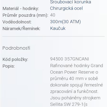
Šroubovací korunka
Chirurgická ocel
Materiál - hodinky:
40
Průměr pouzdra (mm):
300m(30 ATM)
Voděodolnost:
Kaučuk
Náramek/Řemínek:
Podrobnosti
94500 357GNCANI
Kód položky:
Rafinované hodinky Grand
Popis:
Ocean Power Reserve o
průměru 40 mm v sobě
dokonale spojují řemeslné
zpracování a funkčnost.
Jsou poháněny strojkem
Sellita SW 279-1(s