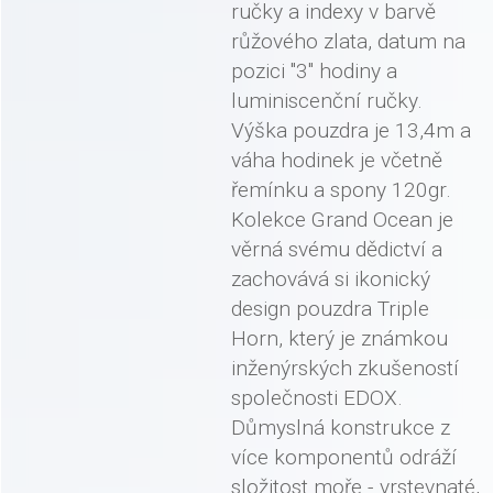
ručky a indexy v barvě
růžového zlata, datum na
pozici "3" hodiny a
luminiscenční ručky.
Výška pouzdra je 13,4m a
váha hodinek je včetně
řemínku a spony 120gr.
Kolekce Grand Ocean je
věrná svému dědictví a
zachovává si ikonický
design pouzdra Triple
Horn, který je známkou
inženýrských zkušeností
společnosti EDOX.
Důmyslná konstrukce z
více komponentů odráží
složitost moře - vrstevnaté,