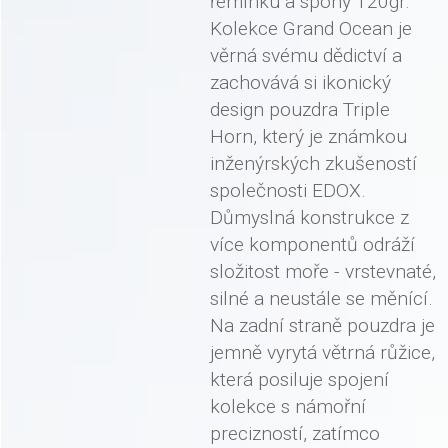
řemínku a spony 120gr.
Kolekce Grand Ocean je
věrná svému dědictví a
zachovává si ikonický
design pouzdra Triple
Horn, který je známkou
inženýrských zkušeností
společnosti EDOX.
Důmyslná konstrukce z
více komponentů odráží
složitost moře - vrstevnaté,
silné a neustále se měnící.
Na zadní straně pouzdra je
jemně vyrytá větrná růžice,
která posiluje spojení
kolekce s námořní
precizností, zatímco