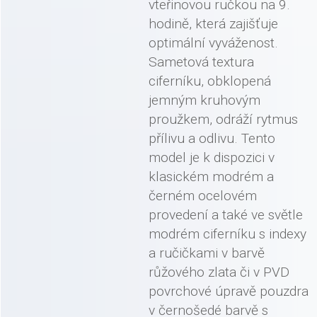
vteřinovou ručkou na 9.
hodině, která zajišťuje
optimální vyváženost.
Sametová textura
ciferníku, obklopená
jemným kruhovým
proužkem, odráží rytmus
přílivu a odlivu. Tento
model je k dispozici v
klasickém modrém a
černém ocelovém
provedení a také ve světle
modrém ciferníku s indexy
a ručičkami v barvě
růžového zlata či v PVD
povrchové úpravě pouzdra
v černošedé barvě s