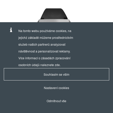
Na tomto webu používáme cookies, na
jejichž základě můžeme prostřednictvím
služeb našich partnerů analyzovat
návštěvnost a personalizovat reklamy.
Více informací o zásadách zpracování
osobních údajů naleznete
zde
.
Souhlasím se vším
Nastavení cookies
Odmítnout vše
1973 CHRONOGRAPH
10118-3CA-NIN