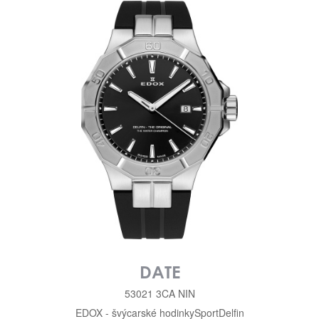
DATE
53021 3CA NIN
EDOX - švýcarské hodinky
Sport
Delfin