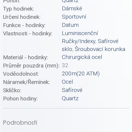
Quartz
Pohon:
Dámské
Typ hodinek:
Sportovní
Určení hodinek:
Datum
Funkce - hodinky:
Luminiscenční
Vlastnosti - hodinky:
Ručky/Indexy
,
Safírové
sklo
,
Šroubovací korunka
Chirurgická ocel
Materiál - hodinky:
32
Průměr pouzdra (mm):
200m(20 ATM)
Voděodolnost:
Ocel
Náramek/Řemínek:
Safírové
Sklíčko:
Quartz
Pohon hodiny:
Podrobnosti