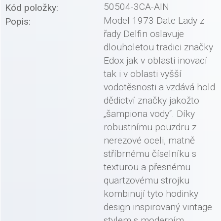
50504-3CA-AIN
Kód položky:
Model 1973 Date Lady z
Popis:
řady Delfin oslavuje
dlouholetou tradici značky
Edox jak v oblasti inovací
tak i v oblasti vyšší
vodotěsnosti a vzdává hold
dědictví značky jakožto
„šampiona vody“. Díky
robustnímu pouzdru z
nerezové oceli, matně
stříbrnému číselníku s
texturou a přesnému
quartzovému strojku
kombinují tyto hodinky
design inspirovaný vintage
stylem s moderním