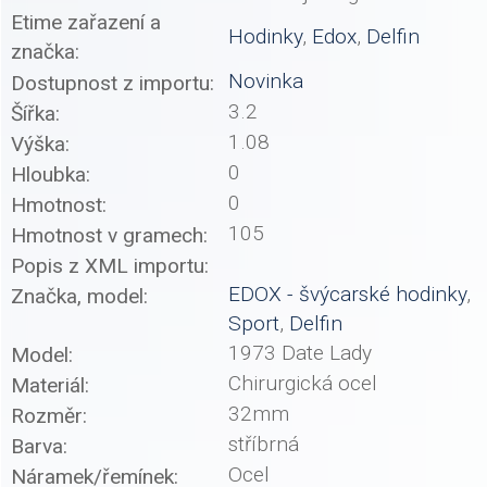
Etime zařazení a
Hodinky
,
Edox
,
Delfin
značka:
Novinka
Dostupnost z importu:
3.2
Šířka:
1.08
Výška:
0
Hloubka:
0
Hmotnost:
105
Hmotnost v gramech:
Popis z XML importu:
EDOX - švýcarské hodinky
,
Značka, model:
Sport
,
Delfin
1973 Date Lady
Model:
Chirurgická ocel
Materiál:
32mm
Rozměr:
stříbrná
Barva:
Ocel
Náramek/řemínek: