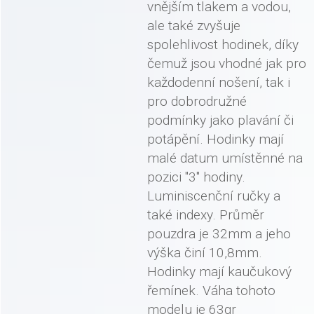
vnějším tlakem a vodou,
ale také zvyšuje
spolehlivost hodinek, díky
čemuž jsou vhodné jak pro
každodenní nošení, tak i
pro dobrodružné
podmínky jako plavání či
potápění. Hodinky mají
malé datum umístěnné na
pozici "3" hodiny.
Luminiscenční ručky a
také indexy. Průměr
pouzdra je 32mm a jeho
výška činí 10,8mm.
Hodinky mají kaučukový
řemínek. Váha tohoto
modelu je 63gr