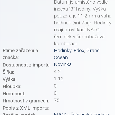
Datum je umístěno vedle
indexu "3" hodiny. Výška
pouzdra je 11,2mm a váha
hodinek činí 75gr. Hodinky
mají provlíkací NATO
řemínek v černobéžové
kombinaci.
Etime zařazení a
Hodinky
,
Edox
,
Grand
značka:
Ocean
Novinka
Dostupnost z importu:
4.2
Šířka:
1.12
Výška:
0
Hloubka:
0
Hmotnost:
75
Hmotnost v gramech:
Popis z XML importu:
EDOX - švýcarské hodinky
,