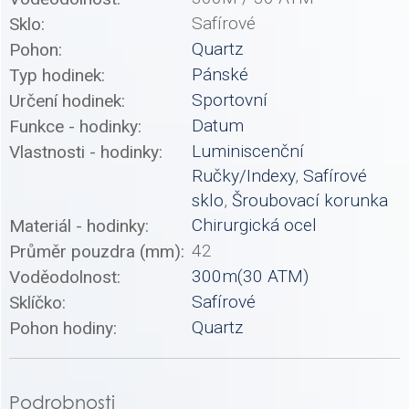
Safírové
Sklo:
Quartz
Pohon:
Pánské
Typ hodinek:
Sportovní
Určení hodinek:
Datum
Funkce - hodinky:
Luminiscenční
Vlastnosti - hodinky:
Ručky/Indexy
,
Safírové
sklo
,
Šroubovací korunka
Chirurgická ocel
Materiál - hodinky:
42
Průměr pouzdra (mm):
300m(30 ATM)
Voděodolnost:
Safírové
Sklíčko:
Quartz
Pohon hodiny:
Podrobnosti