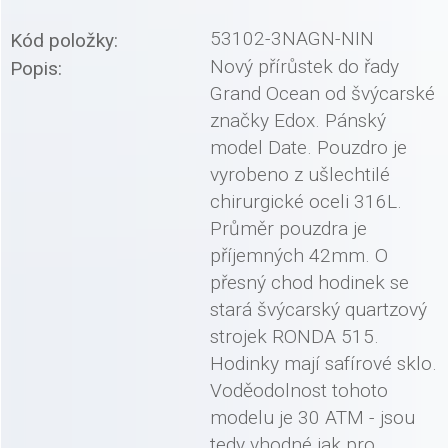
53102-3NAGN-NIN
Kód položky:
Nový přírůstek do řady
Popis:
Grand Ocean od švýcarské
značky Edox. Pánský
model Date. Pouzdro je
vyrobeno z ušlechtilé
chirurgické oceli 316L.
Průměr pouzdra je
příjemných 42mm. O
přesný chod hodinek se
stará švýcarský quartzový
strojek RONDA 515.
Hodinky mají safírové sklo.
Voděodolnost tohoto
modelu je 30 ATM - jsou
tedy vhodné jak pro