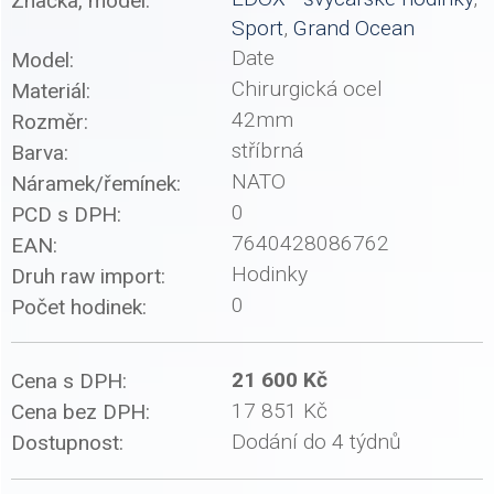
Značka, model:
Sport
,
Grand Ocean
Date
Model:
Chirurgická ocel
Materiál:
42mm
Rozměr:
stříbrná
Barva:
NATO
Náramek/řemínek:
0
PCD s DPH:
7640428086762
EAN:
Hodinky
Druh raw import:
0
Počet hodinek:
21 600 Kč
Cena s DPH:
17 851 Kč
Cena bez DPH:
Dodání do 4 týdnů
Dostupnost: