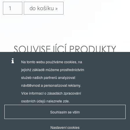
SOUVISEJÍCÍ PRODUKTY
Na tomto webu používáme cookies, na
jejichž základě můžeme prostřednictvím
služeb našich partnerů analyzovat
návštěvnost a personalizovat reklamy.
Více informací o zásadách zpracování
osobních údajů naleznete
zde
.
Souhlasím se vším
Provozuje a výhradním zastoupením hodinek EDOX je firma:
AVIKO TIME, s.r.o.
Nastavení cookies